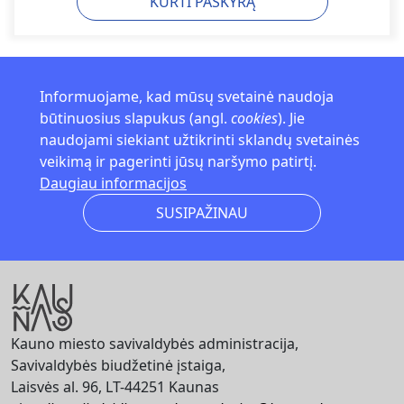
KURTI PASKYRĄ
Informuojame, kad mūsų svetainė naudoja
būtinuosius slapukus (angl.
cookies
). Jie
naudojami siekiant užtikrinti sklandų svetainės
veikimą ir pagerinti jūsų naršymo patirtį.
Daugiau informacijos
SUSIPAŽINAU
Kauno miesto savivaldybės administracija,
Savivaldybės biudžetinė įstaiga,
Laisvės al. 96, LT-44251 Kaunas